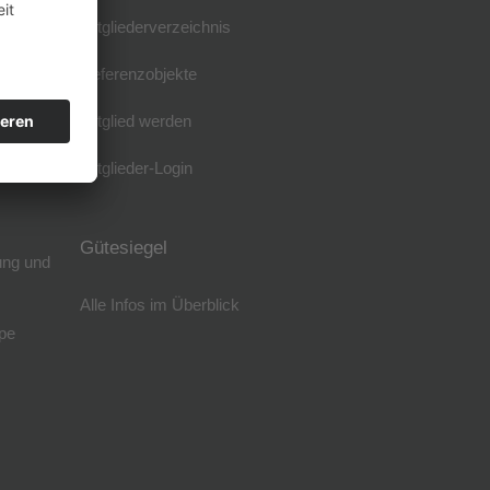
Mitgliederverzeichnis
Referenzobjekte
Mitglied werden
Mitglieder-Login
Gütesiegel
ung und
Alle Infos im Überblick
pe