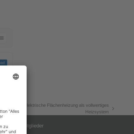
oad
mation: Die elektrische Flächenheizung als vollwertiges
Heizsystem
Mitglieder