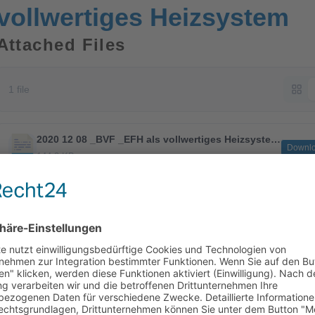
vollwertiges Heizsystem
Attached Files
1 file
2020 12 08 _BVF _EFH als vollwertiges Heizsystem.docx
Downl
144.2 KB
en: Montage | Inbetriebnahme |
Grafik: Neue BVF-Infor
Nächster
Beitrag:
VF
Fachwissen