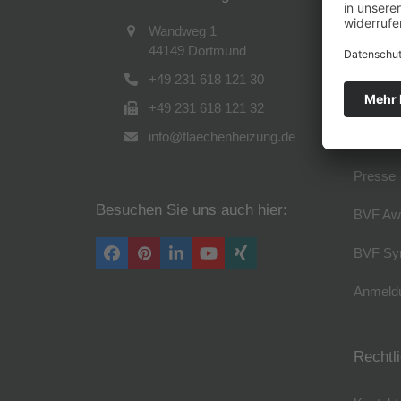
Verband
Wandweg 1
44149 Dortmund
Führung
+49 231 618 121 30
Arbeitsk
+49 231 618 121 32
info@flaechenheizung.de
Kooperi
Presse
Besuchen Sie uns auch hier:
BVF Aw
BVF Sy
Facebook
Pinterest
LinkedIn
YouTube
Xing
Anmeldu
Rechtl