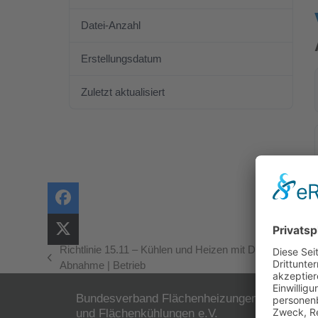
Datei-Anzahl
1
Erstellungsdatum
9. Dezember 2020
Zuletzt aktualisiert
9. Dezember 2020
Richtlinie 15.11 – Kühlen und Heizen mit Deckensystem
vorheriger
Abnahme | Betrieb
Beitrag:
Bundesverband Flächenheizungen
Der B
und Flächenkühlungen e.V.