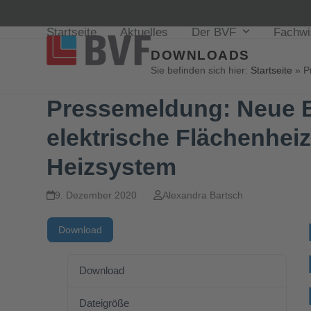
Startseite
Aktuelles
Der BVF
Fachw
DOWNLOADS
Sie befinden sich hier:
Startseite
»
P
Pressemeldung: Neue B
elektrische Flächenheiz
Heizsystem
9. Dezember 2020
Alexandra Bartsch
Download
Download
137
Dateigröße
144.20 KB