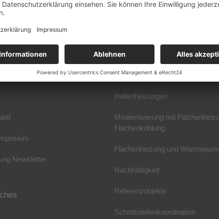
 & Anreise
Elektrische Flächenheizung
skreis und Geschäftsstelle
Fußbodenheizung
reise
Wandflächenheizung
erende Verbände und Links
Deckenheizung und -kühlung
Hallenheizungen
ard
Modernisierung mit Flächenheiz
Flächenkühlung
mposium
Flächenheizung und Wärmepum
ng Newsletter
Nachhaltigkeit
Referenzobjekte
iches
Schnittstellenkoordination