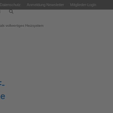
Datenschutz
Anmeldung Newsletter
Mitglieder-Login
l
als vollwertiges Heizsystem
-
he