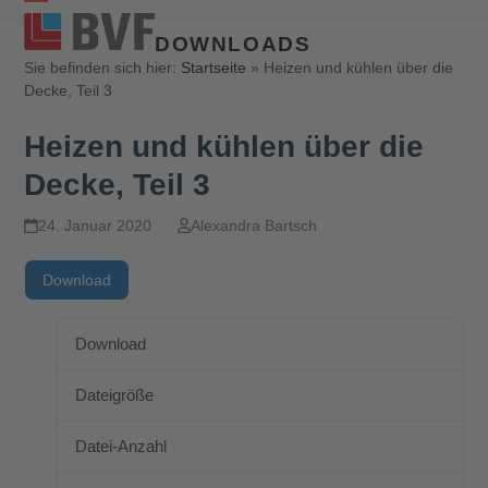
Open
Close
DOWNLOADS
mobile
mobile
Sie befinden sich hier:
Startseite
»
Heizen und kühlen über die
Decke, Teil 3
menu
menu
Heizen und kühlen über die
Decke, Teil 3
24. Januar 2020
Alexandra Bartsch
Download
Download
926
Dateigröße
4.11 MB
Datei-Anzahl
1