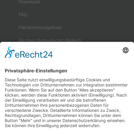
Downloads
FAQ
Flächenheizungsfinder
Rechner Hydraulischer Abgleich
Mitglieder
Mitgliederverzeichnis
Referenzobjekte
Mitglied werden
Mitglieder-Login