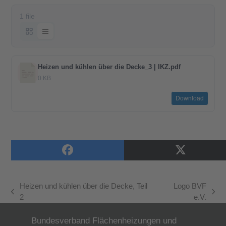
1 file
Heizen und kühlen über die Decke_3 | IKZ.pdf
0 KB
Download
Heizen und kühlen über die Decke, Teil
Logo BVF
vorheriger
Nächster
2
e.V.
Beitrag:
Beitrag:
Bundesverband Flächenheizungen und