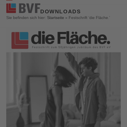
Open
Close
DOWNLOADS
mobile
mobile
Sie befinden sich hier:
Startseite
»
Festschrift ‘die Fläche.’
menu
menu