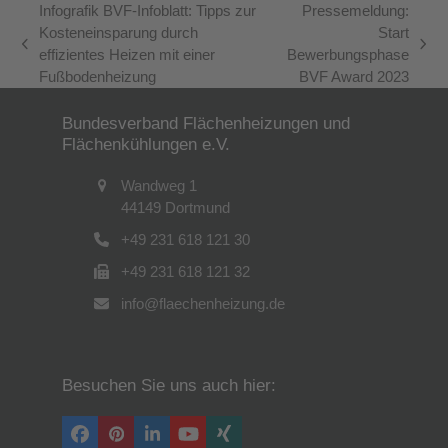
Infografik BVF-Infoblatt: Tipps zur
Pressemeldung:
Kosteneinsparung durch
Start
vorheriger
Nächster
effizientes Heizen mit einer
Bewerbungsphase
Beitrag:
Beitrag:
Fußbodenheizung
BVF Award 2023
Bundesverband Flächenheizungen und
Flächenkühlungen e.V.
Wandweg 1
44149 Dortmund
+49 231 618 121 30
+49 231 618 121 32
info@flaechenheizung.de
Besuchen Sie uns auch hier:
Facebook
Pinterest
LinkedIn
YouTube
Xing