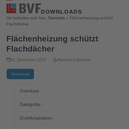
Open
Close
DOWNLOADS
mobile
mobile
Sie befinden sich hier:
Startseite
»
Flächenheizung schützt
Flachdächer
menu
menu
Flächenheizung schützt
Flachdächer
22. Dezember 2022
Alexandra Bartsch
Download
Download
85
Dateigröße
0.00 KB
Erstellungsdatum
22. Dezember 2022