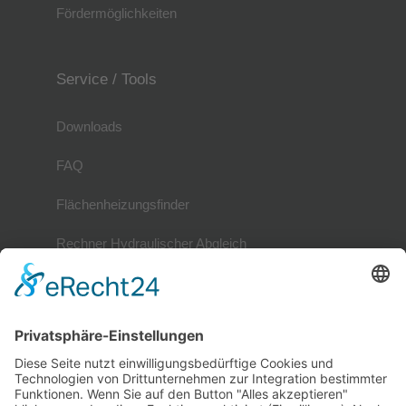
Fördermöglichkeiten
Service / Tools
Downloads
FAQ
Flächenheizungsfinder
Rechner Hydraulischer Abgleich
Mitglieder
Mitgliederverzeichnis