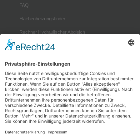
FAQ
Flächenheizungsfinder
Rechner Hydraulischer Abgleich
Mitglieder
Mitgliederverzeichnis
Referenzobjekte
Mitglied werden
Mitglieder-Login