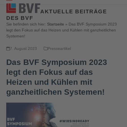
Open
Close
AKTUELLE BEITRÄGE
mobile
mobile
DES BVF
menu
menu
Sie befinden sich hier:
Startseite
»
Das BVF Symposium 2023
legt den Fokus auf das Heizen und Kühlen mit ganzheitlichen
Systemen!
7. August 2023
Presseartikel
Das BVF Symposium 2023
legt den Fokus auf das
Heizen und Kühlen mit
ganzheitlichen Systemen!