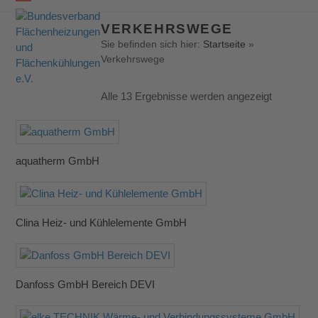
Open
Close
VERKEHRSWEGE
mobile
mobile
Sie befinden sich hier:
Startseite
»
Verkehrswege
menu
menu
Alle 13 Ergebnisse werden angezeigt
aquatherm GmbH
Clina Heiz- und Kühlelemente GmbH
Danfoss GmbH Bereich DEVI