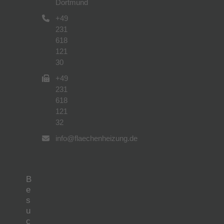
Dortmund
+49
231
618
121
30
+49
231
618
121
32
info@flaechenheizung.de
B
e
s
u
c