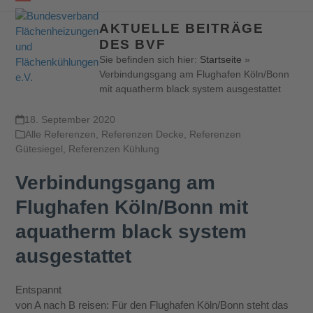
Open
Close
AKTUELLE BEITRÄGE
mobile
mobile
DES BVF
menu
menu
Sie befinden sich hier:
Startseite
»
Verbindungsgang am Flughafen Köln/Bonn
mit aquatherm black system ausgestattet
18. September 2020
Alle Referenzen
,
Referenzen Decke
,
Referenzen
Gütesiegel
,
Referenzen Kühlung
Verbindungsgang am
Flughafen Köln/Bonn mit
aquatherm black system
ausgestattet
Entspannt
von A nach B reisen: Für den Flughafen Köln/Bonn steht das