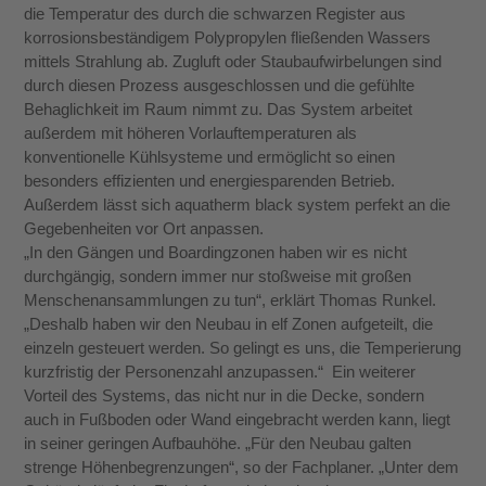
die Temperatur des durch die schwarzen Register aus
korrosionsbe­ständigem Polypropylen fließenden Wassers
mittels Strahlung ab. Zugluft oder Staubaufwirbe­lungen sind
durch diesen Prozess ausgeschlossen und die gefühlte
Behaglichkeit im Raum nimmt zu. Das System arbeitet
außerdem mit höheren Vorlauftemperaturen als
konventionelle Kühlsys­teme und ermöglicht so einen
besonders effizi­enten und energiesparenden Betrieb.
Außerdem lässt sich aquatherm black system perfekt an die
Gegebenheiten vor Ort anpassen.
„In den Gängen und Boardingzonen haben wir es nicht
durchgängig, sondern immer nur stoßweise mit großen
Menschenansammlungen zu tun“, erklärt Thomas Runkel.
„Deshalb haben wir den Neubau in elf Zonen aufgeteilt, die
einzeln gesteuert werden. So gelingt es uns, die Temperierung
kurzfristig der Personenzahl anzupassen.“ Ein weiterer
Vorteil des Systems, das nicht nur in die Decke, sondern
auch in Fußboden oder Wand eingebracht werden kann, liegt
in seiner geringen Aufbauhöhe. „Für den Neubau galten
strenge Höhenbegrenzungen“, so der Fachplaner. „Unter dem