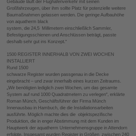
Gebäude läuft der Flughafenverkehr mit seinen
Großfahrzeugen, über ihm sollte Platz für potenzielle weitere
Baumaßnahmen gelassen werden. Die geringe Aufbauhöhe
von aquatherm black
system, die 24,5 Millimetern einschließlich Sammler,
Befestigungsschienen und Anschlüssen beträgt, passte
deshalb sehr gut ins Konzept.“
1500 REGISTER INNERHALB VON ZWEI WOCHEN
INSTALLIERT
Rund 1500
schwarze Register wurden passgenau in die Decke
eingebracht – und zwar innerhalb eines kurzen Zeitraums.
„Wir benötigten lediglich zwei Wochen, um das gesamte
System auf rund 1000 Quadratmetern zu verlegen“, erklärte
Roman Münch, Geschäftsführer der Firma Münch
Innenausbau in Hambuch, die die Installationsarbeiten
ausführte. Möglich machte dies die objektspezifische
Produktion, die in enger Abstimmung mit dem Kunden im
Hauptwerk der aquatherm Unterneh­mensgruppe in Attendorn
erfolgte. Insgesamt wurden Register in Größen zwischen 240