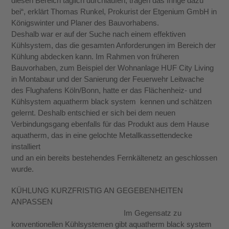
diesen Bereich täglich durchlaufen, tragen das Ihrige dazu
bei“, erklärt Thomas Runkel, Prokurist der Etgenium GmbH in
Königswinter und Planer des Bauvorhabens.
Deshalb war er auf der Suche nach einem effek­tiven
Kühlsystem, das die gesamten Anforderun­gen im Bereich der
Kühlung abdecken kann. Im Rahmen von früheren
Bauvorhaben, zum Beispiel der Wohnanlage HUF City Living
in Montabaur und der Sanierung der Feuerwehr­ Leitwache
des Flughafens Köln/Bonn, hatte er das Flächenheiz­- und
Kühlsystem aquatherm black system kennen und schätzen
gelernt. Deshalb entschied er sich bei dem neuen
Verbindungsgang ebenfalls für das Produkt aus dem Hause
aquatherm, das in eine gelochte Metallkassettendecke
installiert
und an ein bereits bestehendes Fernkältenetz an­ geschlossen
wurde.
KÜHLUNG KURZFRISTIG AN GEGEBENHEITEN
ANPASSEN
Im Gegensatz zu
konventionellen Kühlsystemen gibt aquatherm black system