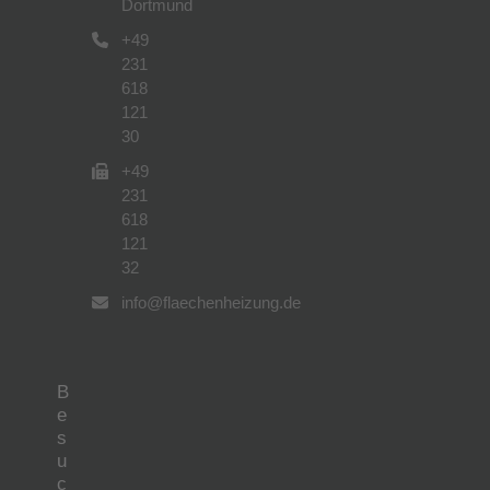
Dortmund
+49
231
618
121
30
+49
231
618
121
32
info@flaechenheizung.de
B
e
s
u
c