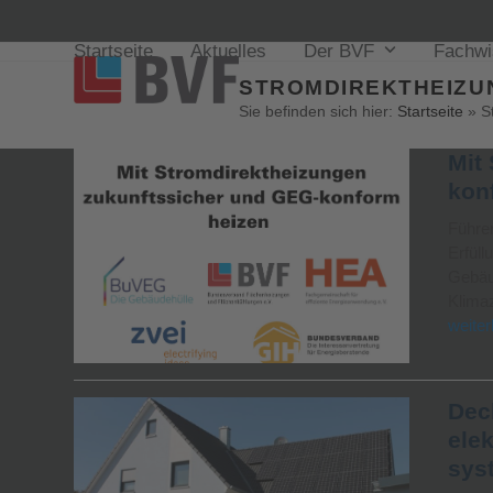
Startseite
Aktuelles
Der BVF
Fachw
STROMDIREKTHEIZU
Sie befinden sich hier:
Startseite
»
S
Mit
kon
Führe
Erfüll
Gebäud
Klima
weiter
Dec
ele
sys