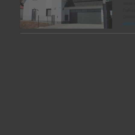
‚Man h
zumind
Gebäu
weiter