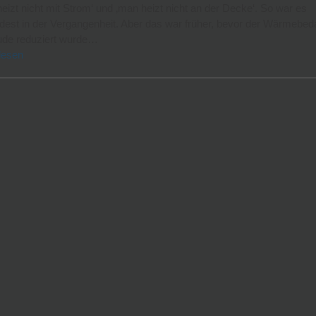
eizt nicht mit Strom‘ und ‚man heizt nicht an der Decke‘. So war es
est in der Vergangenheit. Aber das war früher, bevor der Wärmebeda
de reduziert wurde…
lesen