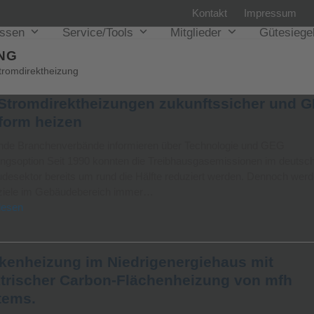
Kontakt
Impressum
issen
Service/Tools
Mitglieder
Gütesiege
NG
tromdirektheizung
 Stromdirektheizungen zukunftssicher und 
form heizen
nde Branchenverbände informieren über Technologie und GEG
ungsoption Seit 1990 konnten die Treibhausgasemissionen im deutsc
esektor bereits um rund die Hälfte reduziert werden. Dennoch werd
ziele im Gebäudebereich immer…
lesen
kenheizung im Niedrigenergiehaus mit
ktrischer Carbon-Flächenheizung von mfh
tems.