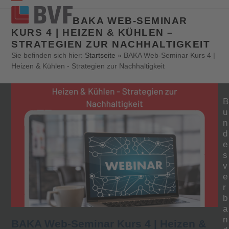
Open
Close
BAKA WEB-SEMINAR
mobile
mobile
KURS 4 | HEIZEN & KÜHLEN –
STRATEGIEN ZUR NACHHALTIGKEIT
menu
menu
Sie befinden sich hier:
Startseite
»
BAKA Web-Seminar Kurs 4 |
Heizen & Kühlen - Strategien zur Nachhaltigkeit
B
u
n
d
e
s
v
e
r
b
a
n
BAKA Web-Seminar Kurs 4 | Heizen &