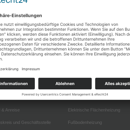
„Grundsätzlich würde zum Heiz
 an Energieeffizienz bauen“, erzählt Christian Pfnür stolz. Durch die
eine optimale thermische Behaglichkeit erzielt und jede Menge Energi
 besonderen Projekt durch selbsterzeugten Solarstrom für die Produ
VF
Fachwissen
 & Anreise
Elektrische Flächenheizung
skreis und Geschäftsstelle
Fußbodenheizung