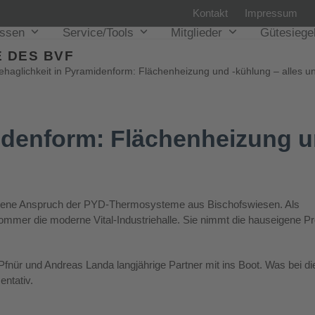
Kontakt
Impressum
issen
Service/Tools
Mitglieder
Gütesiege
 DES BVF
ehaglichkeit in Pyramidenform: Flächenheizung und -kühlung – alles u
idenform: Flächenheizung un
r eigene Anspruch der PYD-Thermosysteme aus Bischofswiesen. Als
ommer die moderne Vital-Industriehalle. Sie nimmt die hauseigene Pr
Pfnür und Andreas Landa langjährige Partner mit ins Boot. Was bei di
ntativ.