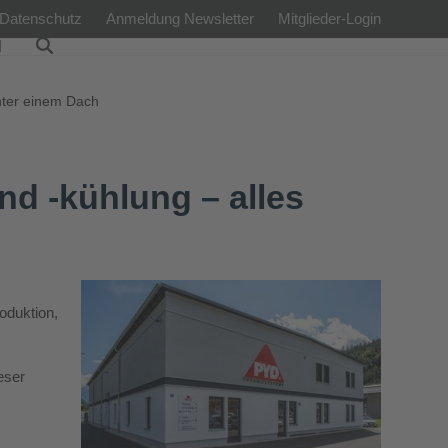
Datenschutz
Anmeldung Newsletter
Mitglieder-Login
l
nter einem Dach
d -kühlung – alles
oduktion,
eser