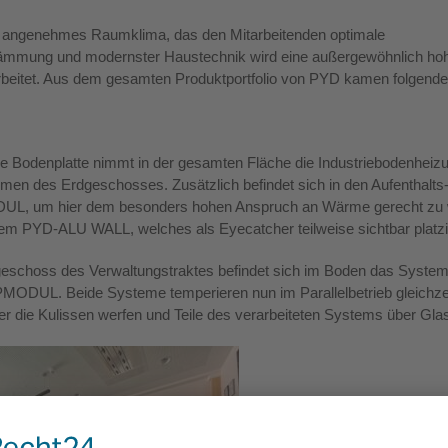
n angenehmes Raumklima, das den Mitarbeitenden optimale
Dämmung und modernster Haustechnik wird eine außergewöhnlich hohe
beitet. Aus dem gesamten Produktportfolio von PYD kamen folgende 
die Bodenplatte nimmt in der gesamten Fläche die Industriebodenhei
umen des Erdgeschosses. Zusätzlich befindet sich in den Aufentha
, um hier dem besonders hohen Anspruch an Wärme gerecht zu wer
em PYD-ALU WALL, welches als Eyecatcher teilweise sichtbar platzi
eschoss des Verwaltungstraktes befindet sich im Boden das Sys
ODUL. Beide Systeme temperieren nun im Parallelbetrieb gleichzei
ter die Kulissen werfen und Teile des verarbeiteten Systems über Gl