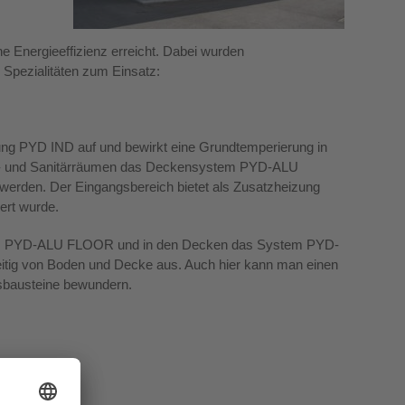
 Energieeffizienz erreicht. Dabei wurden
Spezialitäten zum Einsatz:
zung PYD IND auf und bewirkt eine Grundtemperierung in
lts- und Sanitärräumen das Deckensystem PYD-ALU
den. Der Eingangsbereich bietet als Zusatzheizung
ert wurde.
tem PYD-ALU FLOOR und in den Decken das System PYD-
tig von Boden und Decke aus. Auch hier kann man einen
asbausteine bewundern.