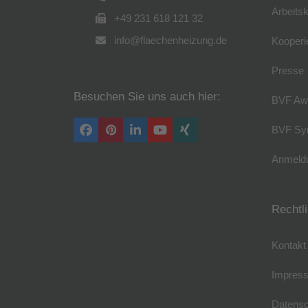
Arbeitsk
+49 231 618 121 32
info@flaechenheizung.de
Kooperi
Presse
Besuchen Sie uns auch hier:
BVF Aw
BVF Sy
Facebook
Pinterest
LinkedIn
YouTube
Xing
Anmeldu
Rechtl
Kontakt
Impres
Datensc