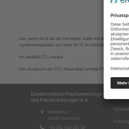
wer, wenn nicht wir als Hersteller, sollte mit dem Optimum
Systemtemperatur auf unter 30 °C im Heizfall. Damit wird 
Im Idealfall CO₂-neutral
Den Anspruch der CO₂-Neutralität verfolgt PYD bei diesem
Bundesverband Flächenheizungen
Der B
und Flächenkühlungen e.V.
Verband
Wandweg 1
44149 Dortmund
Führung
+49 231 618 121 30