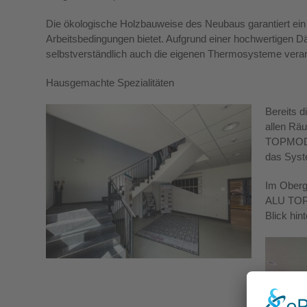
Die ökologische Holzbauweise des Neubaus garantiert ei
Arbeitsbedingungen bietet. Aufgrund einer hochwertigen 
selbstverständlich auch die eigenen Thermosysteme verar
Hausgemachte Spezialitäten
Bereits 
allen Rä
TOPMODUL
das Syst
Im Oberg
ALU TOPM
Blick hin