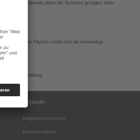
en und Kühlen jeweils eines der Systeme genügen. Aber
 Verdoppelung der Flächen senkt sich die notwendige
e gespart.
ktion und Verwaltung.
Mitglieder
Mitgliederverzeichnis
Referenzobjekte